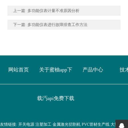
上一篇: 多功能仪表计量不准原因分析
下一篇: 多功能仪表进行故障排查工作方法
网站首页
关于蜜柚app下
产品中心
技
载汅api免费下载
友情链接:
开关电源
注塑加工
金属激光切割机
PVC管材生产线
大型鱼缸