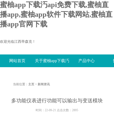
蜜柚app下载汅api免费下载,蜜柚直
播app,蜜柚app软件下载网站,蜜柚直
播app官网下载
欢迎光临江西帝森克！
网站首页
关于蜜柚app下载汅
产品中心
api免费下载
当前位置：
主页
>
新闻资讯
多功能仪表进行功能可以输出与变送模块
时间：22-09-21 点击次数：2895