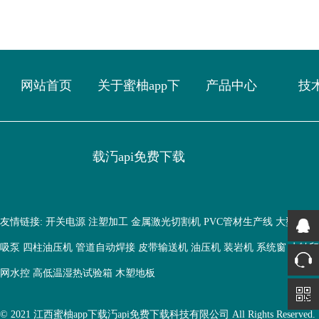
网站首页
关于蜜柚app下
产品中心
技
载汅api免费下载
友情链接:
开关电源
注塑加工
金属激光切割机
PVC管材生产线
大型鱼缸
吸泵
四柱油压机
管道自动焊接
皮带输送机
油压机
装岩机
系统窗
水转印
网水控
高低温湿热试验箱
木塑地板
© 2021 江西蜜柚app下载汅api免费下载科技有限公司 All Rights Reserved.